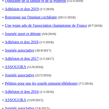
»
Quinzaine de la famille et de la jeunesse
(13/3/2019)
»
Adhésion et don 2019
(1/1/2019)
»
Reportage sur l'implant cochléaire
(20/11/2018)
»
Une jeune ado de l'association championne de France
(9/7/2018)
»
Journée sport et détente
(3/6/2018)
»
Adhésien et don 2018
(1/1/2018)
»
Journée associative
(30/4/2017)
»
Adhésion et don 2017
(1/1/2017)
»
ASSOGORA
(11/9/2016)
»
Journée associative
(22/5/2016)
»
Pétition pour que les sourds puissent téléphoner
(7/1/2016)
»
Adhésion et don 2016
(1/1/2016)
»
ASSOGORA
(13/9/2015)
»
Journée associative
(7/6/2015)