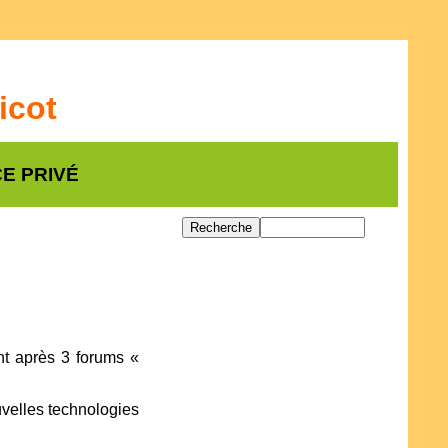
icot
E PRIVÉ
nt après 3 forums «
velles technologies