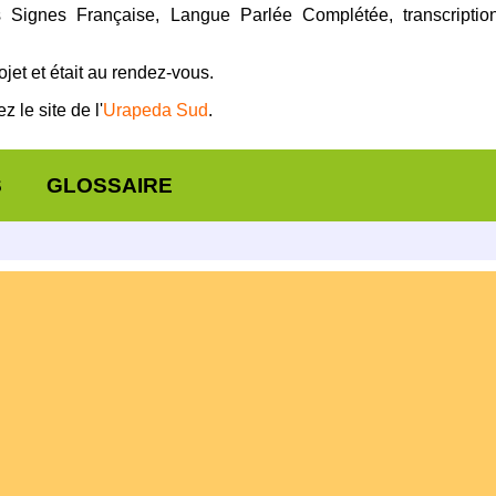
 Signes Française, Langue Parlée Complétée, transcription 
jet et était au rendez-vous.
z le site de l'
Urapeda Sud
.
S
GLOSSAIRE