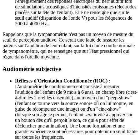
l'enregistrement des réponses électriques du nerf auditif lors
de stimulations acoustiques d'intensités croissantes (électrodes
placées sur la tête de l'enfant). Elle ne renseigne que sur le
seuil auditif (disparition de l'onde V) pour les fréquences de
2000 à 4000 Hz.
Rappelons que la tympanométrie n'est pas un moyen de mesure du
seuil de perception auditive. Ce serait une faute de rassurer les
parents sur l'audition de leur enfant, sur la foi d'une courbe normale
de tympanométrie, qui ne renseigne que sur l'état pressionnel qui
règne dans l'oreille moyenne.
Audiométrie subjective
Réflexes d'Orientation Conditionnée (ROC)
:
L'audiométrie de conditionnement consiste à mesurer
l'audition de l'enfant (de 9 mois à 6 ans), en champ libre (c'est-
à-dire les 2 oreilles ensemble), au moyen d'un "peep-show"
(l'enfant se tourne vers la source sonore où on lui montre, en
guise de récompense une image) ou d'un "cine-show"
(lorsque son âge le permet, l'enfant sera invité à appuyer sur
un bouton dès qu'il perçoit le son, ce qui a pour effet de
déclencher une animation). Une bonne formation et une
grande expérience sont nécessaires pour obtenir un seuil fiable
sur toutes les fréquences.