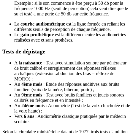
Exemple : si le son commence à être perçu à 50 db pour la
fréquence 1000 Hz (seuil de perception) cela veut dire que le
sujet testé a une perte de 50 db sur cette fréquence.
La
courbe audiométrique
est la ligne formée en reliant les
différents seuils de perception de chaque fréquence.
Le
gain prothétique
est la différence entre les audiométries
réalisées avec et sans prothèses.
Tests de dépistage
A la
naissance
: Test avec stimulation sonore par générateur
de bruit calibré et enregistrement des réponses réflexes
archaïques (extension-abduction des bras = réflexe de
MORO) ;
Au
4ème mois
: Etude des réponses auditives aux bruits
familiers (voix de la mère, biberon, porte) ;
Au
9ème mois
: Test avec bruits familiers et jouets sonores
calibrés en fréquence et en intensité ;
Au
24ème mois
: Acoumétrie (Test de la voix chuchotée et de
la voix haute) ;
Vers
6 ans
: Audiométrie classique pratiquée par le médecin
scolaire.
Selon la circulaire ministérielle datant de 1977, trois tests d'audition