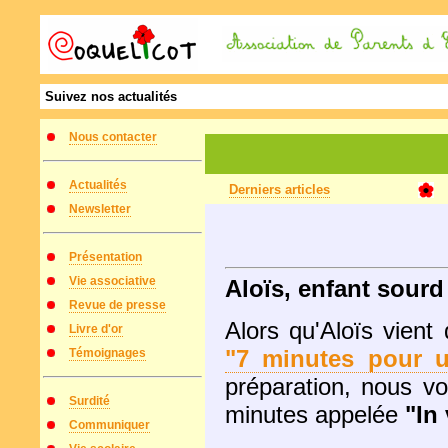
Suivez nos actualités
Nous contacter
Actualités
Derniers articles
Newsletter
Présentation
Vie associative
Aloïs, enfant sourd 
Revue de presse
Alors qu'Aloïs vient
Livre d'or
"7 minutes pour u
Témoignages
préparation, nous v
Surdité
minutes appelée
"In
Communiquer