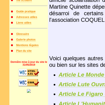
Vie scolaire
Martine Quinette dépei
Guide pratique
désarroi de certain
Adresses utiles
l'association COQUE
Liens utiles
Glossaire
Galerie photos
Mentions légales
Plan du site
Voici quelques autres
Dernière mise à jour du site le
ou bien sur les sites d
31/05/2019
Article Le Monde
Article Lute Ouvr
Article Le Figaro
Article L'Humani