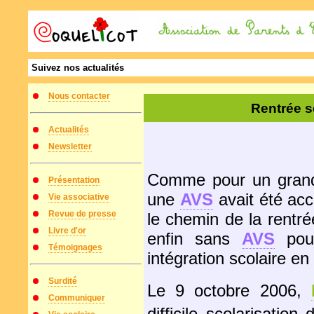
Suivez nos actualités
Nous contacter
Rentrée s
Actualités
Newsletter
Comme pour un grand 
Présentation
une
AVS
avait été acc
Vie associative
Revue de presse
le chemin de la rentré
Livre d'or
enfin sans
AVS
pour
Témoignages
intégration scolaire en 
Surdité
Le 9 octobre 2006,
Communiquer
difficile scolarisati