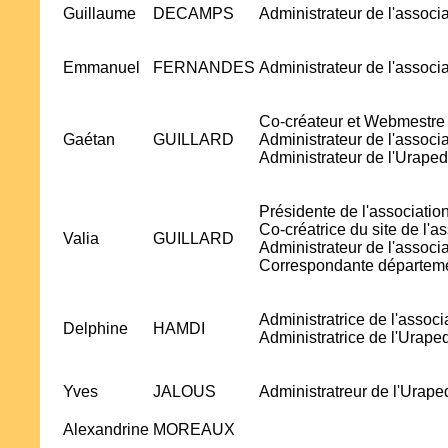
Guillaume
DECAMPS
Administrateur de l'associ
Emmanuel
FERNANDES
Administrateur de l'associ
Co-créateur et Webmestre d
Gaétan
GUILLARD
Administrateur de l'associ
Administrateur de l'Urap
Présidente de l'associatio
Co-créatrice du site de l'a
Valia
GUILLARD
Administrateur de l'associ
Correspondante départemen
Administratrice de l'assoc
Delphine
HAMDI
Administratrice de l'Urap
Yves
JALOUS
Administratreur de l'Ura
Alexandrine
MOREAUX