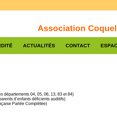
Association Coquel
DITÉ
ACTUALITÉS
CONTACT
ESPAC
s départements 04, 05, 06, 13, 83 et 84)
rents d’enfants déficients auditifs)
ançaise Parlée Complétée)