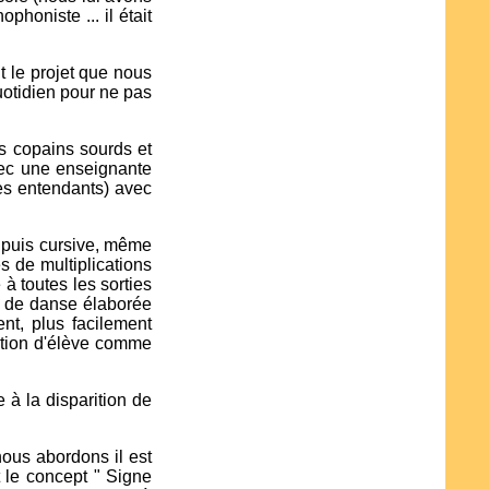
honiste ... il était
ut le projet que nous
quotidien pour ne pas
es copains sourds et
avec une enseignante
es entendants) avec
le puis cursive, même
s de multiplications
 à toutes les sorties
ie de danse élaborée
ent, plus facilement
ition d'élève comme
 à la disparition de
ous abordons il est
 le concept " Signe