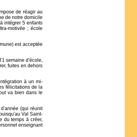
 impose de réagir au
he de notre domicile
à intégrer 5 enfants
ra-motivée ; école
ommune) est acceptée
d'1 semaine d'école,
er, fuites en dehors
ntégration à un mi-
félicitations de la
tout va bien dans le
d'année (qui réunit
puisqu'au Val Saint-
re du temps à créer,
 personnel enseignant