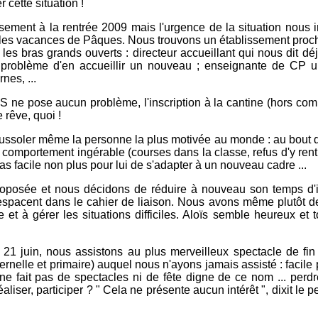
 cette situation !
issement à la rentrée 2009 mais l'urgence de la situation nous
ès les vacances de Pâques. Nous trouvons un établissement proc
 bras grands ouverts : directeur accueillant qui nous dit déj
roblème d'en accueillir un nouveau ; enseignante de CP ult
nes, ...
VS ne pose aucun problème, l'inscription à la cantine (hors c
e rêve, quoi !
boussoler même la personne la plus motivée au monde : au bout 
e comportement ingérable (courses dans la classe, refus d'y rentr
Pas facile non plus pour lui de s'adapter à un nouveau cadre ...
roposée et nous décidons de réduire à nouveau son temps d'i
spacent dans le cahier de liaison. Nous avons même plutôt des 
et à gérer les situations difficiles. Aloïs semble heureux et 
21 juin, nous assistons au plus merveilleux spectacle de fin 
rnelle et primaire) auquel nous n'ayons jamais assisté : facile 
ne fait pas de spectacles ni de fête digne de ce nom ... perd
éaliser, participer ? " Cela ne présente aucun intérêt ", dixit le