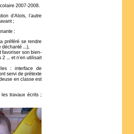
scolaire 2007-2008.
on d'Aloïs, l'autre
avant ;
gnante :
 a préféré se rendre
 déchanté ...),
 favoriser son bien-
 ... et n'en utilisait
es : interface de
nt servi de prétexte
odeuse en classe est
les travaux écrits ;