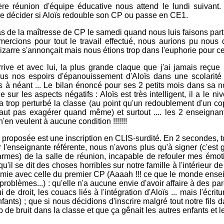
re réunion d'équipe éducative nous attend le lundi suivant.
de décider si Aloïs redouble son CP ou passe en CE1.
s de la maîtresse de CP le samedi quand nous luis faisons part 
mercions pour tout le travail effectué, nous aurions pu nous
zarre s'annonçait mais nous étions trop dans l'euphorie pour cel
rrive et avec lui, la plus grande claque que j'ai jamais reçue
ous nos espoirs d'épanouissement d'Aloïs dans une scolarité 
ts à néant ... Le bilan énoncé pour ses 2 petits mois dans sa 
e sur les aspects négatifs : Aloïs est très intelligent, il a le 
 trop perturbé la classe (au point qu'un redoublement d'un co
 faut pas exagérer quand même) et surtout .... les 2 enseigna
 n'en veulent à aucune condition !!!!!!!
 proposée est une inscription en CLIS-surdité. En 2 secondes, t
 l'enseignante référente, nous n'avons plus qu'à signer (c'est gé
 larmes) de la salle de réunion, incapable de refouler mes émot
'il se dit des choses horribles sur notre famille à l'intérieur de
ie avec celle du premier CP (Aaaah !!! ce que le monde enseign
 problèmes...) : qu'elle n'a aucune envie d'avoir affaire à des par
de droit, les couacs liés à l'intégration d'Aloïs ... mais l'écritur
nfants) ; que si nous décidions d'inscrire malgré tout notre fils d
rop de bruit dans la classe et que ça gênait les autres enfants et l