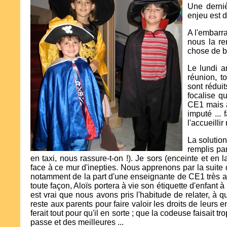
Une derniè
enjeu est 
A l'embarra
nous la re
chose de bi
Le lundi a
réunion, t
sont rédui
focalise qu
CE1 mais a
imputé ...
l'accueillir
La solution
remplis par
en taxi, nous rassure-t-on !). Je sors (enceinte et en
face à ce mur d'inepties. Nous apprenons par la suite qu
notamment de la part d'une enseignante de CE1 très am
toute façon, Aloïs portera à vie son étiquette d'enfant à
est vrai que nous avons pris l'habitude de relater, à qui 
reste aux parents pour faire valoir les droits de leurs e
ferait tout pour qu'il en sorte ; que la codeuse faisait t
passe et des meilleures ...