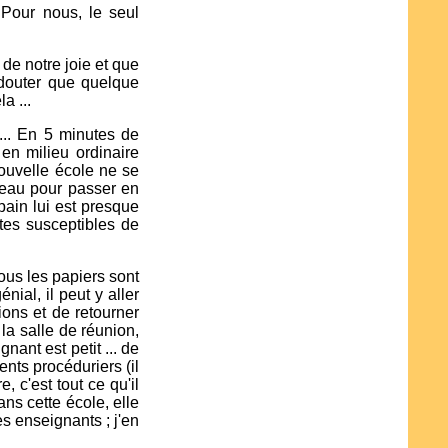
 Pour nous, le seul
de notre joie et que
 douter que quelque
a ...
 ... En 5 minutes de
en milieu ordinaire
nouvelle école ne se
niveau pour passer en
pain lui est presque
ntes susceptibles de
ous les papiers sont
nial, il peut y aller
ions et de retourner
 la salle de réunion,
ant est petit ... de
ents procéduriers (il
e, c'est tout ce qu'il
ans cette école, elle
es enseignants ; j'en