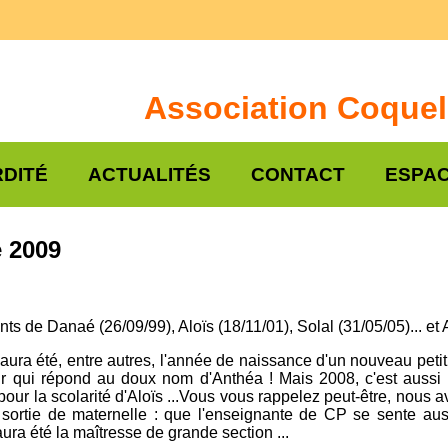
Association Coquel
DITÉ
ACTUALITÉS
CONTACT
ESPAC
e 2009
nts de Danaé (26/09/99), Aloïs (18/11/01), Solal (31/05/05)... e
 aura été, entre autres, l'année de naissance d'un nouveau petit 
eur qui répond au doux nom d'Anthéa ! Mais 2008, c'est aussi 
ur la scolarité d'Aloïs ...Vous vous rappelez peut-être, nous av
 sortie de maternelle : que l'enseignante de CP se sente aus
aura été la maîtresse de grande section ...