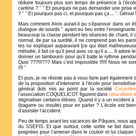
réduire toujours plus son temps de présence à l'école
cantine ? " " Et pourquoi ne pas demander une prise
? " " Et pourquoi pas ci, et pourquoi pas ça ... ". Génial 
Mais comment Aloïs aurait-il pu s'épanouir dans un état
dialogue de sourds " ayant eu lieu entre l'enseignante
beaucoup la classe pendant les séances de chant, il cr
normal, de par sa surdité, il ne comprend pas les parol
les lui expliquer auparavant [ce qui était malheureusem
mélodie, il fait ce qu'il peut avec ce qu'il a .... Il adore
donner un tambourin pour qu'il batte le rythme pendan
Quoi ???!!!??? Mais c'est impossible !!!!!! Nous ne
!!!! "
Et puis, je ne résiste pas à vous faire part également 
de la proposition d'intervenir à l'école pour sensibil
général (kits mis au point par la société
Circonfé
l'association COQUELICOT figurent dans
celui dédié à
stigmatiser certains élèves. Quand il y a un incident à 
(bagarre ou insulte) pour en parler ? L'école est bien
d'assister l'accident.
Peu de temps avant les vacances de Pâques, nous appr
du SSEFIS. Et que surtout, cette sortie se fait dans l
poignées pour l'amener dans le couloir et lui claquer