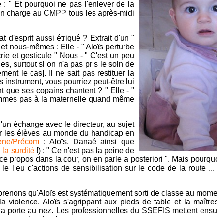
 : " Et pourquoi ne pas l'enlever de la
 en charge au CMPP tous les après-midi
!
 d'esprit aussi étriqué ? Extrait d'un "
 et nous-mêmes : Elle - " Aloïs perturbe
ie et gesticule " Nous - " C'est un peu
es, surtout si on n'a pas pris le soin de
ent le cas]. Il ne sait pas restituer la
 les instrument, vous pourriez peut-être lui
t que ses copains chantent ? " Elle - "
 sommes pas à la maternelle quand même
d'un échange avec le directeur, au sujet
iser les élèves au monde du handicap en
rene/Précom
: Aloïs, Danaé ainsi que
 la surdité
!) : " Ce n'est pas la peine de
ce propos dans la cour, on en parle a posteriori ". Mais pourquo
 le lieu d'actions de sensibilisation sur le code de la route ..
enons qu'Aloïs est systématiquement sorti de classe au momen
a violence, Aloïs s'agrippant aux pieds de table et la maîtres
 la porte au nez. Les professionnelles du SSEFIS mettent ensui