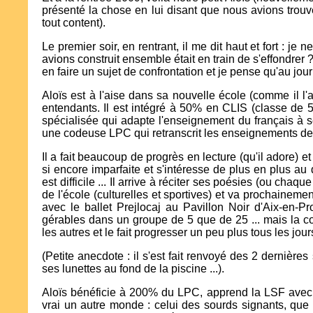
présenté la chose en lui disant que nous avions trouvé
tout content).
Le premier soir, en rentrant, il me dit haut et fort : je
avions construit ensemble était en train de s'effondrer 
en faire un sujet de confrontation et je pense qu'au jou
Aloïs est à l'aise dans sa nouvelle école (comme il l'a
entendants. Il est intégré à 50% en CLIS (classe de 5
spécialisée qui adapte l'enseignement du français à 
une codeuse LPC qui retranscrit les enseignements de 
Il a fait beaucoup de progrès en lecture (qu'il adore) e
si encore imparfaite et s'intéresse de plus en plus au
est difficile ... Il arrive à réciter ses poésies (ou chaq
de l'école (culturelles et sportives) et va prochainem
avec le ballet Prejlocaj au Pavillon Noir d'Aix-en-Pr
gérables dans un groupe de 5 que de 25 ... mais la c
les autres et le fait progresser un peu plus tous les jour
(Petite anecdote : il s'est fait renvoyé des 2 dernière
ses lunettes au fond de la piscine ...).
Aloïs bénéficie à 200% du LPC, apprend la LSF avec s
vrai un autre monde : celui des sourds signants, que