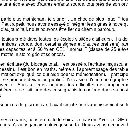
 une école avec d'autres enfants sourds, tout près de son orthop
 ne parle plus maintenant, je signe ... Un choc de plus : quoi ? to
? Petit à petit, nous avons essayé d'intégrer les signes à notre 
r d'aujourd'hui, nous pouvons être fier du chemin parcouru.
 toujours été dans toutes les écoles visitées d'ailleurs). Il a d
 enfants sourds, dont certains signes et d'autres oralisent), 
ses capacités, et à 50 % en CE1 " normal " (classe de 25 élèv
maths, histoire-géo et sciences.
t en écriture (du blocage total, il est passé à l'écriture majuscu
 dessin). Il est bon en maths, même si l'apprentissage des table
ue mot est expliqué, ce qui aide pour la mémorisation). Il participe
ent se produire devant un public à l'occasion d'une chorégraph
ovence.. Aloïs a certes toujours des difficultés de comportem
ohérence de l'attitude des enseignants le conforte dans sa pos
s.
s séances de piscine car il avait simulé un évanouissement suite
es copains, nous en parle le soir à la maison. Avec la LSF, n
 nous n'avions jamais côtoyé jusque-là. Nous avons découvert