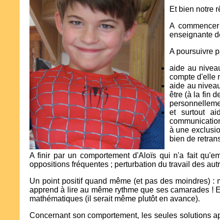
Et bien notre 
A commencer p
enseignante d
A poursuivre p
aide au niveau
compte d'elle m
aide au niveau
être (à la fin d
personnelleme
et surtout a
communication 
à une exclusio
bien de retran
A finir par un comportement d'Aloïs qui n'a fait qu'em
oppositions fréquentes ; perturbation du travail des autre
Un point positif quand même (et pas des moindres) : m
apprend à lire au même rythme que ses camarades ! E
mathématiques (il serait même plutôt en avance).
Concernant son comportement, les seules solutions ap