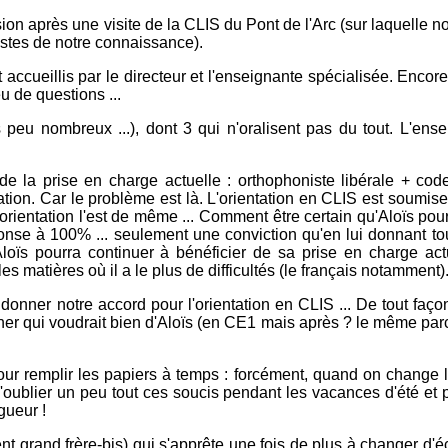
sion après une visite de la CLIS du Pont de l'Arc (sur laquelle 
nistes de notre connaissance).
cueillis par le directeur et l'enseignante spécialisée. Encor
 de questions ...
 peu nombreux ...), dont 3 qui n'oralisent pas du tout. L'ense
de la prise en charge actuelle : orthophoniste libérale + c
tion. Car le problème est là. L'orientation en CLIS est soumise
orientation l'est de même ... Comment être certain qu'Aloïs pour
éponse à 100% ... seulement une conviction qu'en lui donnant to
Aloïs pourra continuer à bénéficier de sa prise en charge actu
 matières où il a le plus de difficultés (le français notamment)
onner notre accord pour l'orientation en CLIS ... De tout faço
ercher qui voudrait bien d'Aloïs (en CE1 mais après ? le même pa
our remplir les papiers à temps : forcément, quand on change 
oublier un peu tout ces soucis pendant les vacances d'été et 
gueur !
ent grand frère-bis) qui s'apprête une fois de plus à changer d'