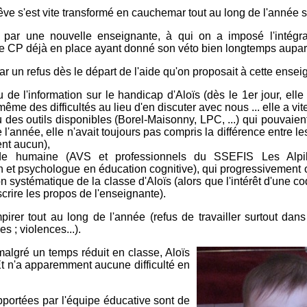
rêve s'est vite transformé en cauchemar tout au long de l'année 
ar une nouvelle enseignante, à qui on a imposé l'intégrati
e CP déjà en place ayant donné son véto bien longtemps aupar
ar un refus dès le départ de l'aide qu'on proposait à cette ensei
 de l'information sur le handicap d'Aloïs (dès le 1er jour, elle
ême des difficultés au lieu d'en discuter avec nous ... elle a vite
 des outils disponibles (Borel-Maisonny, LPC, ...) qui pouvaient
e l'année, elle n'avait toujours pas compris la différence entre les 2
nt aucun),
ide humaine (AVS et professionnels du SSEFIS Les Alpill
et psychologue en éducation cognitive), qui progressivement o
n systématique de la classe d'Aloïs (alors que l'intérêt d'une c
scrire les propos de l'enseignante).
pirer tout au long de l'année (refus de travailler surtout dans 
s ; violences...).
algré un temps réduit en classe, Aloïs
t n'a apparemment aucune difficulté en
portées par l'équipe éducative sont de