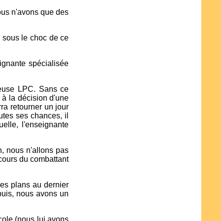
nous n'avons que des
e sous le choc de ce
ignante spécialisée
odeuse LPC. Sans ce
 à la décision d'une
ra retourner un jour
utes ses chances, il
elle, l'enseignante
.
n, nous n'allons pas
rcours du combattant
les plans au dernier
puis, nous avons un
école (nous lui avons