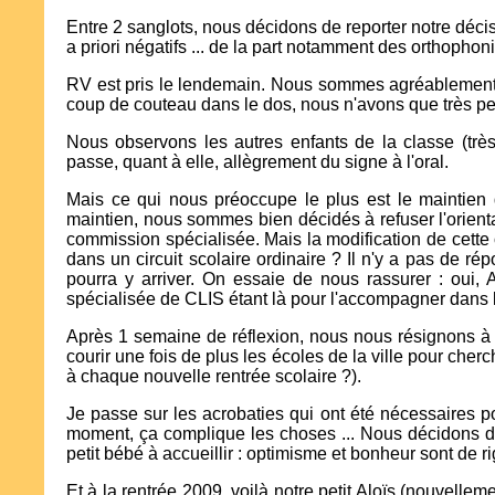
Entre 2 sanglots, nous décidons de reporter notre déci
a priori négatifs ... de la part notamment des orthopho
RV est pris le lendemain. Nous sommes agréablement ac
coup de couteau dans le dos, nous n'avons que très peu
Nous observons les autres enfants de la classe (très
passe, quant à elle, allègrement du signe à l'oral.
Mais ce qui nous préoccupe le plus est le maintien 
maintien, nous sommes bien décidés à refuser l'orienta
commission spécialisée. Mais la modification de cette 
dans un circuit scolaire ordinaire ? Il n'y a pas de r
pourra y arriver. On essaie de nous rassurer : oui, 
spécialisée de CLIS étant là pour l'accompagner dans les
Après 1 semaine de réflexion, nous nous résignons à d
courir une fois de plus les écoles de la ville pour ch
à chaque nouvelle rentrée scolaire ?).
Je passe sur les acrobaties qui ont été nécessaires p
moment, ça complique les choses ... Nous décidons d'
petit bébé à accueillir : optimisme et bonheur sont de ri
Et à la rentrée 2009, voilà notre petit Aloïs (nouvellem