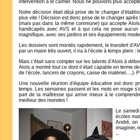
intervention à le calmer. Nous ne pouvons plus accepter
Notre décision était déjà prise de le changer d'établ
plus vite ! Décision est donc prise de le changer apr
(mais pas dans la même commune) qui accepte Aloïs les
handicapés avec AVS et à qui cela ne pose aucun p
magnifique, avec ses jardins et ses équipements moder
Les dossiers sont montés rapidement, le transfert d'A
par un maire très ouvert, il ira à l'école à temps plein : l
Mais c'était sans compter sur les talents d'Aloïs à dé
Aloïs a montré tout ce dont il était capable en terme d
de l'école, lancers de crayons, casse de matériel, ...). 
Une nouvelle réunion d'équipe éducative est donc p
temps. Les semaines passent et les mots en rouge s'e
part de la maîtresse qui arrive mieux à le comprendre 
meilleur des mondes !
Le samedi 
écoles mate
André, on 
imaginer, r
...