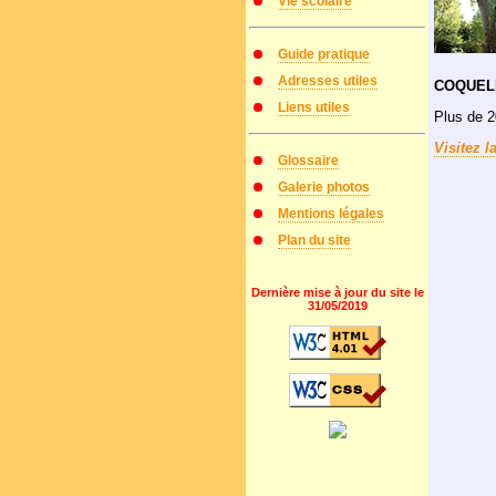
Vie scolaire
Guide pratique
Adresses utiles
COQUEL
Liens utiles
Plus de 2
Visitez l
Glossaire
Galerie photos
Mentions légales
Plan du site
Dernière mise à jour du site le
31/05/2019