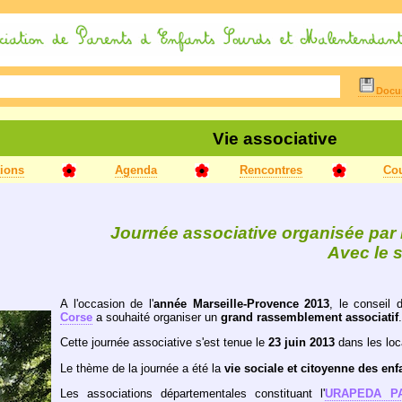
Docum
Vie associative
tions
Agenda
Rencontres
Cou
Journée associative organisée pa
Avec le
A l'occasion de l'
année Marseille-Provence 2013
, le conseil d
Corse
a souhaité organiser un
grand rassemblement associatif
.
Cette journée associative s'est tenue le
23 juin 2013
dans les lo
Le thème de la journée a été la
vie sociale et citoyenne des enf
Les associations départementales constituant l'
URAPEDA PA