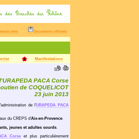
ents tiers
Documents officiels
rrier
Manifestations
r l'URAPEDA PACA Corse
 soutien de COQUELICOT
23 juin 2013
'administration de l'
URAPEDA PACA
caux du CREPS d'
Aix-en-Provence
.
ants, jeunes et adultes sourds
.
CA Corse
et plus particulièrement