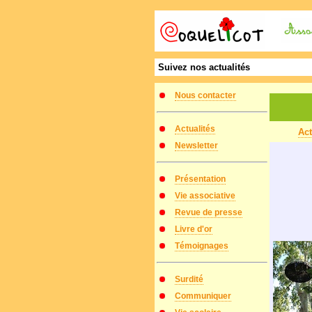
Suivez nos actualités
Nous contacter
Actualités
Ac
Newsletter
Présentation
Vie associative
Revue de presse
Livre d'or
Témoignages
Surdité
Communiquer