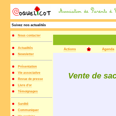
Suivez nos actualités
Nous contacter
Actualités
Actions
Agenda
Newsletter
Présentation
Vie associative
Vente de sac
Revue de presse
Livre d'or
Témoignages
Surdité
Communiquer