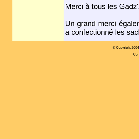
Merci à tous les Gadz'
Un grand merci égalem
a confectionné les sac
© Copyright 200
Con