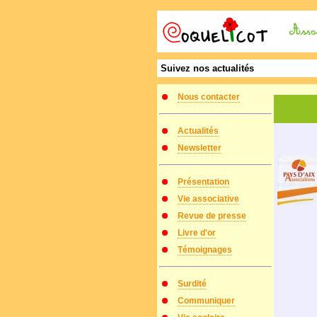
Suivez nos actualités
Nous contacter
Actualités
Newsletter
Présentation
Vie associative
Revue de presse
Livre d'or
Témoignages
Surdité
Communiquer