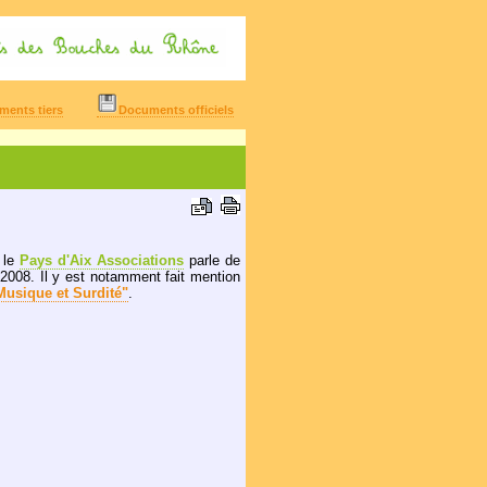
ents tiers
Documents officiels
 le
Pays d'Aix Associations
parle de
2008. Il y est notamment fait mention
Musique et Surdité"
.