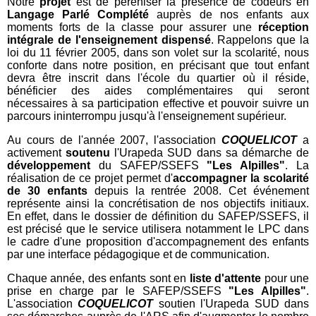
Notre
projet
est de péréniser la présence de codeurs en
Langage Parlé Complété
auprès de nos enfants aux
moments forts de la classe pour assurer une
réception
intégrale de l'enseignement dispensé
. Rappelons que la
loi du 11 février 2005, dans son volet sur la scolarité, nous
conforte dans notre position, en précisant que tout enfant
devra être inscrit dans l'école du quartier où il réside,
bénéficier des aides complémentaires qui seront
nécessaires à sa participation effective et pouvoir suivre un
parcours ininterrompu jusqu'à l'enseignement supérieur.
Au cours de l'année 2007, l'association
COQUELICOT
a
activement
soutenu
l'Urapeda SUD dans sa démarche de
développement
du SAFEP/SSEFS
"Les Alpilles"
. La
réalisation de ce projet permet d'
accompagner la scolarité
de 30 enfants
depuis la rentrée 2008. Cet événement
représente ainsi la concrétisation de nos objectifs initiaux.
En effet, dans le dossier de définition du SAFEP/SSEFS, il
est précisé que le service utilisera notamment le LPC dans
le cadre d'une proposition d'accompagnement des enfants
par une interface pédagogique et de communication.
Chaque année, des enfants sont en
liste d'attente
pour une
prise en charge par le SAFEP/SSEFS
"Les Alpilles"
.
L'association
COQUELICOT
soutien l'Urapeda SUD dans