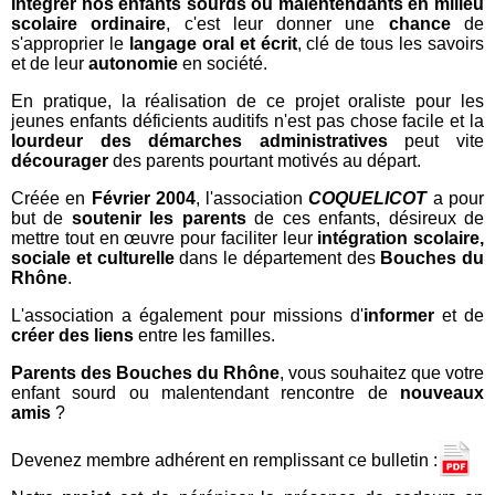
Intégrer nos enfants sourds ou malentendants en milieu
scolaire ordinaire
, c'est leur donner une
chance
de
s'approprier le
langage oral et écrit
, clé de tous les savoirs
et de leur
autonomie
en société.
En pratique, la réalisation de ce projet oraliste pour les
jeunes enfants déficients auditifs n'est pas chose facile et la
lourdeur des démarches administratives
peut vite
décourager
des parents pourtant motivés au départ.
Créée en
Février 2004
, l'association
COQUELICOT
a pour
but de
soutenir les parents
de ces enfants, désireux de
mettre tout en œuvre pour faciliter leur
intégration scolaire,
sociale et culturelle
dans le département des
Bouches du
Rhône
.
L'association a également pour missions d'
informer
et de
créer des liens
entre les familles.
Parents des Bouches du Rhône
, vous souhaitez que votre
enfant sourd ou malentendant rencontre de
nouveaux
amis
?
Devenez membre adhérent en remplissant ce bulletin :