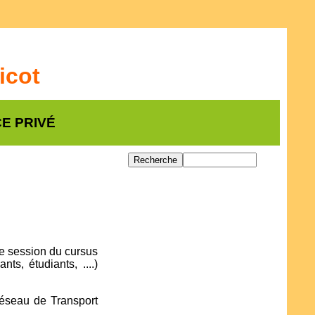
icot
E PRIVÉ
re session du cursus
s, étudiants, ....)
Réseau de Transport