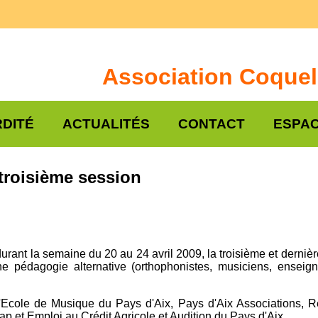
Association Coquel
DITÉ
ACTUALITÉS
CONTACT
ESPAC
troisième session
rant la semaine du 20 au 24 avril 2009, la troisième et derniè
pédagogie alternative (orthophonistes, musiciens, enseignant
 l'Ecole de Musique du Pays d'Aix, Pays d'Aix Associations, 
cap et Emploi au Crédit Agricole et Audition du Pays d'Aix.