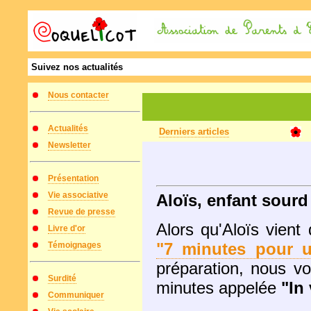
Suivez nos actualités
Nous contacter
Actualités
Derniers articles
Newsletter
Présentation
Vie associative
Aloïs, enfant sourd 
Revue de presse
Alors qu'Aloïs vient
Livre d'or
"7 minutes pour u
Témoignages
préparation, nous v
Surdité
minutes appelée
"In
Communiquer